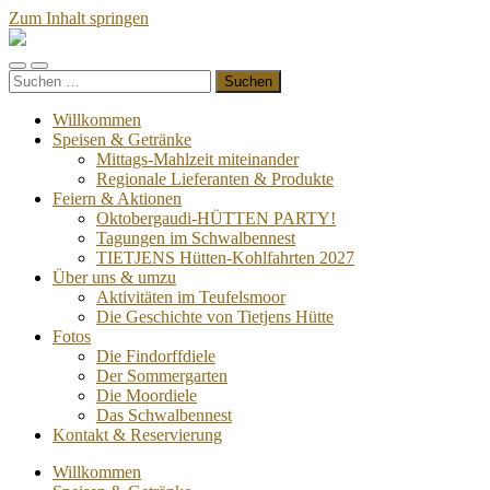
Zum Inhalt springen
Mobile-
Suchfeld
Suchen
Menü
ein-/ausblenden
nach:
ein-/ausblenden
Willkommen
Speisen & Getränke
Mittags-Mahlzeit miteinander
Regionale Lieferanten & Produkte
Feiern & Aktionen
Oktobergaudi-HÜTTEN PARTY!
Tagungen im Schwalbennest
TIETJENS Hütten-Kohlfahrten 2027
Über uns & umzu
Aktivitäten im Teufelsmoor
Die Geschichte von Tietjens Hütte
Fotos
Die Findorffdiele
Der Sommergarten
Die Moordiele
Das Schwalbennest
Kontakt & Reservierung
Willkommen