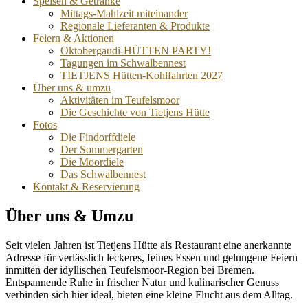
Speisen & Getränke
Mittags-Mahlzeit miteinander
Regionale Lieferanten & Produkte
Feiern & Aktionen
Oktobergaudi-HÜTTEN PARTY!
Tagungen im Schwalbennest
TIETJENS Hütten-Kohlfahrten 2027
Über uns & umzu
Aktivitäten im Teufelsmoor
Die Geschichte von Tietjens Hütte
Fotos
Die Findorffdiele
Der Sommergarten
Die Moordiele
Das Schwalbennest
Kontakt & Reservierung
Über uns & Umzu
Seit vielen Jahren ist Tietjens Hütte als Restaurant eine anerkannte
Adresse für verlässlich leckeres, feines Essen und gelungene Feiern
inmitten der idyllischen Teufelsmoor-Region bei Bremen.
Entspannende Ruhe in frischer Natur und kulinarischer Genuss
verbinden sich hier ideal, bieten eine kleine Flucht aus dem Alltag.