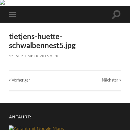
Suchfe
Mobile-
ein-/a
Menü
ein-/ausblenden
tietjens-huette-
schwalbennest5.jpg
15. SEPTEMBER 2015
x
PX
« Vorheriger
Nächster
»
ANFAHRT: