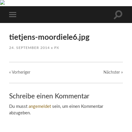
Suchfe
Mobile-
ein-/a
Menü
ein-/ausblenden
tietjens-moordiele6.jpg
24. SEPTEMBER 2014
x
PX
« Vorheriger
Nächster
»
Schreibe einen Kommentar
Du musst
angemeldet
sein, um einen Kommentar
abzugeben.